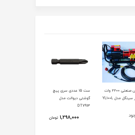
کارواش صنعتی 2200 وات
ست 15 عددی سری پیچ
دفع کننده حیوانات مدل
گوشتی دیوالت مدل
SONIK ساخت ترکیه،
DT7913
ویدئو تست پائین صفحه
ود
ناموجود
1,298,000
تومان