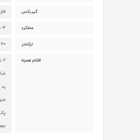
فلز
گیربکس
3 حالته (دریل،پیچ بند و چکشی)
عملکرد
20 حالته
ترکمتر
2 عدد باتری 24 ولت
اقلام همراه
شار
پد 
متر
پک 
جعب