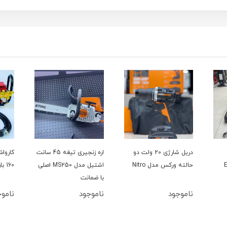
دریل شارژی 20 ولت دو
اره زنجیری تیغه 45 سانت
حالته ورکس مدل Nitro
اشتیل مدل MS250 اصلی
160 بار سینگل مدل YL100L
با ضمانت
ناموجود
ناموجود
ناموج