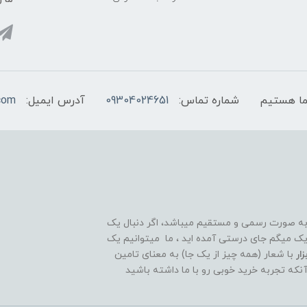
شماره تماس:
09304024651
آدرس ایمیل:
com
 به صورت رسمی و مستقیم میباشد، اگر دنبال یک
قوی و ۲۴ ساعته هستید تبریک میگم جای درستی آمده اید ، ما میتوانیم یک
ار
با شعار (همه چیز از یک جا) به معنای تامین
آنکه تجربه خرید خوبی رو با ما داشته باشید