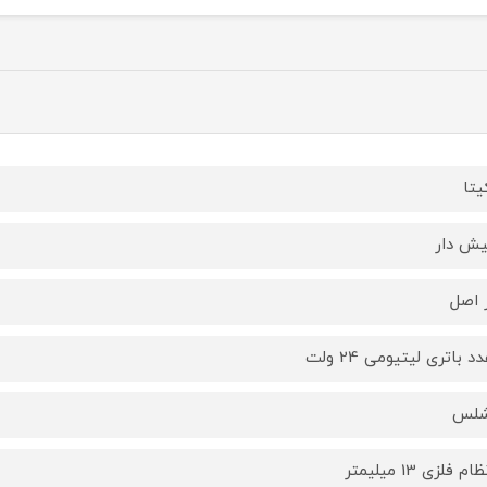
یتا
یش دار
 اصل
شلس