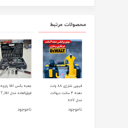
محصولات مرتبط
ل تخریب(بتن کن) چهار
قیچی شارژی 88 ولت
جعبه بکس 151 پارچه
کاره 800 وات CAT مدل
دهنه 4 سانت دیوالت
فوق‌العاده مدل ET_151
اصلی
مدل 88V
وجود
ناموجود
ناموجود