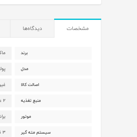
مشخصات
دیدگاه‌ها
ماک
برند
پول
مدل
غیر
اصالت کالا
2 عدد باتری لیتیومی 24 ولت
منبع تغذیه
برا
موتور
3 نظام فلزی 13 میلیمتر
سیستم مته گیر