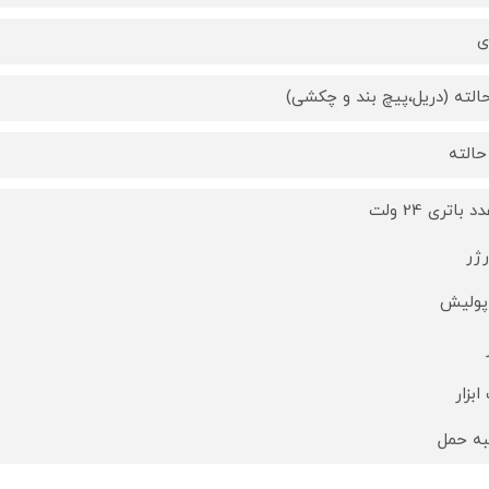
ی
ژر
پولیش
ابزار
ه حمل