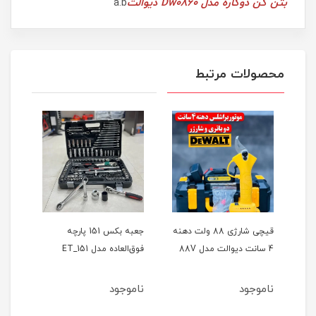
بتن کن دوکاره مدل Dw0860 دیوالت
a.b
محصولات مرتبط
ر
قیچی شارژی 88 ولت دهنه
جعبه بکس 151 پارچه
4 سانت دیوالت مدل 88V
فوق‌العاده مدل ET_151
حالته
ناموجود
ناموجود
نام