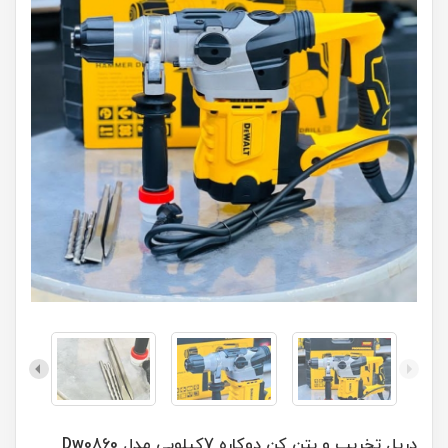
دریل تخریب و بتن کن دوکاره 7کیلویی مدل Dw0860