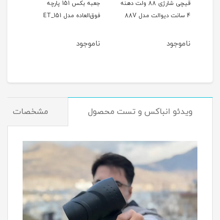
ر
قیچی شارژی 88 ولت دهنه
جعبه بکس 151 پارچه
4 سانت دیوالت مدل 88V
فوق‌العاده مدل ET_151
حالته
ناموجود
ناموجود
نام
ویدئو انباکس و تست محصول
مشخصات