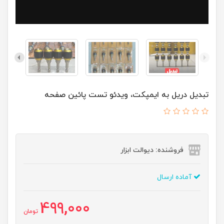
تبدیل دریل به ایمپکت، ویدئو تست پائین صفحه
فروشنده: دیوالت ابزار
آماده ارسال
499,000
تومان