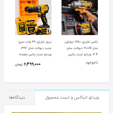
بکس شارژی 1250 نیوتون
دریل شارژی 36 ولت سری
مدل 2100N دیوالت سایز
جدید دیوالت مدل ۳۶V،
3.4، ویدئو تست پائین
ویدئو تست پائین صفحه
تست
صفحه
ناموجود
6,499,000
مان
تومان
ویدئو انباکس و تست محصول
دیدگاه‌ها