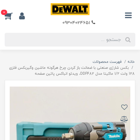
0
09304024651
خانه
فهرست محصولات
بکس شارژی صنعتی با ضمانت باز کردن چرخ هرگونه ماشین وگیربکس فلزی
128 ولت 1/2 ماکیتا مدل DDF482، ویدئو انباکس پائین صفحه