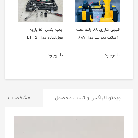
ر
قیچی شارژی 88 ولت دهنه
جعبه بکس 151 پارچه
4 سانت دیوالت مدل 88V
فوق‌العاده مدل ET_151
حالته
ناموجود
ناموجود
نام
ویدئو انباکس و تست محصول
مشخصات