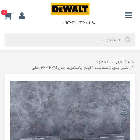
0
09304024651
خانه
فهرست محصولات
بکس بادی شفت بلند 1 اینج ایکسکورت مدل 4200RPM اصلی