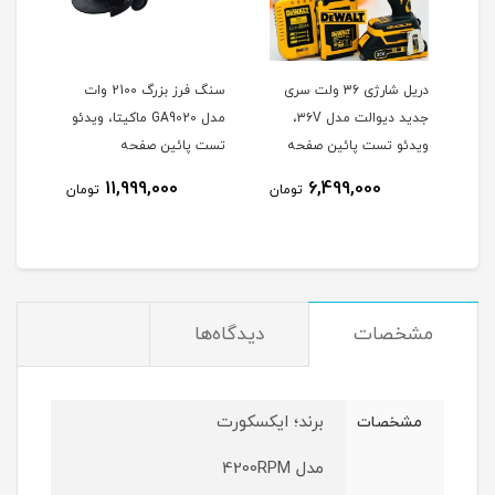
وتون
دریل شارژی 36 ولت سری
سنگ فرز بزرگ 2100 وات
جدید دیوالت مدل ۳۶V،
مدل GA9020 ماکیتا، ویدئو
هیوندا 0
ویدئو تست پائین صفحه
تست پائین صفحه
نام
11,999,000
6,499,000
تومان
تومان
مشخصات
دیدگاه‌ها
برند؛ ایکسکورت
مشخصات
مدل 4200RPM