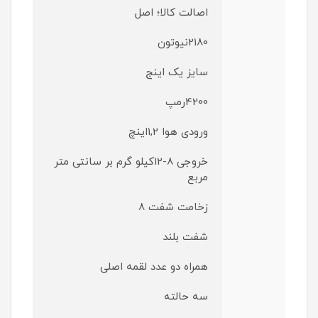
اصالت کالا؛ اصل
2180نیوتون
سایز یک اینج
4200رمپ
ورودی هوا 1,2اینچ
خروجی 8-12کیلو گرم بر سانتی متر
مربع
زخامت شفت 8
شفت بلند
همراه دو عدد لقمه اصلی
سه حالته