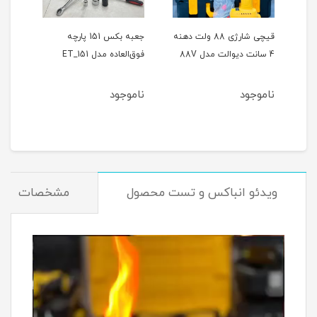
ر
قیچی شارژی 88 ولت دهنه
جعبه بکس 151 پارچه
4 سانت دیوالت مدل 88V
فوق‌العاده مدل ET_151
حالته
ناموجود
ناموجود
نام
ویدئو انباکس و تست محصول
مشخصات