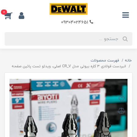
0
09304024651
خانه
فهرست محصولات
انبردست فولادی 3 کاره بیوتی مدل CR_V اصلی، ویدئو تست پائین صفحه