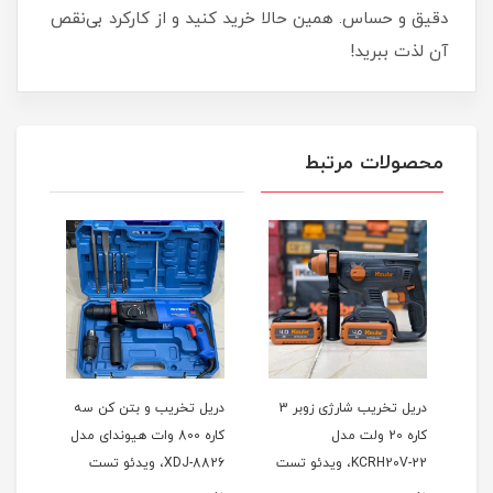
دقیق و حساس. همین حالا خرید کنید و از کارکرد بی‌نقص
آن لذت ببرید!
محصولات مرتبط
2 وات
دریل تخریب شارژی زوبر 3
دریل تخریب و بتن کن سه
کاره 20 ولت مدل
کاره 800 وات هیوندای مدل
KCRH20V-22، ویدئو تست
XDJ-8826، ویدئو تست
پائین صفحه
پائین صفحه
صفح