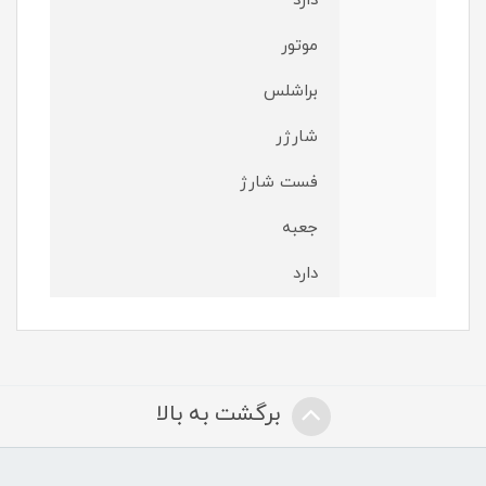
دارد
موتور
براشلس
شارژر
فست شارژ
جعبه
دارد
برگشت به بالا