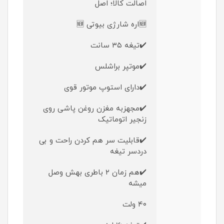
اصالت کالا؛ اصل
🆕اره شارژی بیوتی 🆕
✔️تیغه ۳۵ سانت
✔️موتپر براشلس
✔️دارای استوپ موتور قوی
✔️مجهزبه مغزن روغن پاشی روی
زنجیر اتوماتیک
✔️قابلیت سر هم کردن راحت و بی
دردسر تیغه
✔️هم زمان ۲ باطری بهش وصل
میشه
۴۰ ولت