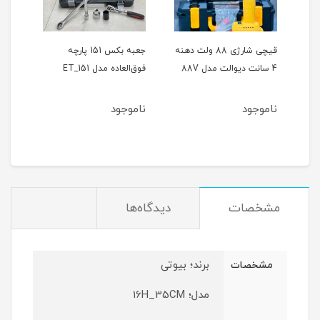
ر
قیچی شارژی 88 ولت دهنه
جعبه بکس 151 پارچه
4 سانت دیوالت مدل 88V
فوق‌العاده مدل ET_151
حالته
ناموجود
ناموجود
نام
مشخصات
دیدگاه‌ها
برند؛ بیوتی
مشخصات
مدل؛ 16H_35CM