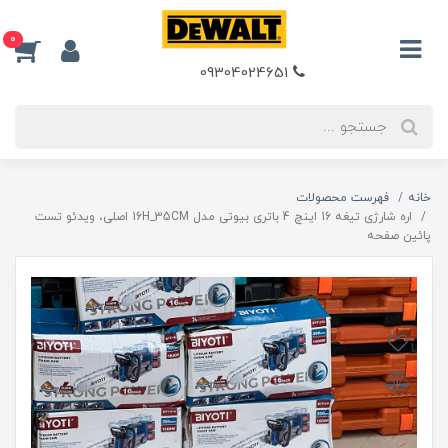
0
09304024651
خانه
فهرست محصولات
اره شارژی تیغه 16 اینچ 4 باتری بیوتی مدل 16H_35CM اصلی، ویدئو تست
پائین صفحه