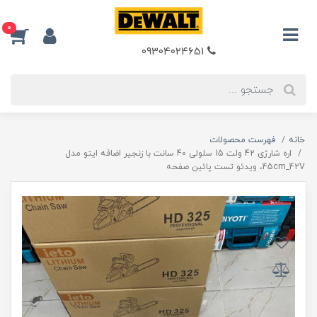
0
09304024651
خانه
فهرست محصولات
اره شارژی 42 ولت 15 سلولی 40 سانت با زنجیر اضافه ایتو مدل
45cm_42V، ویدئو تست پائین صفحه