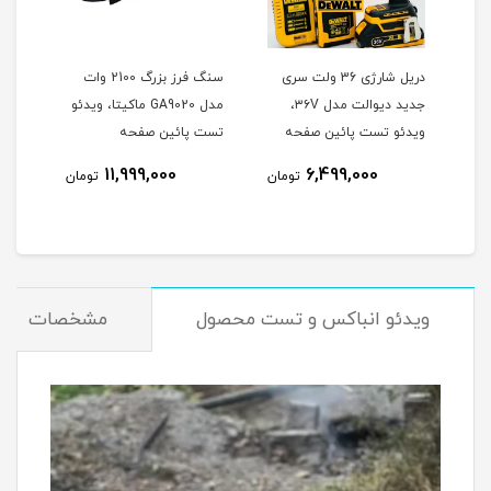
وتون
دریل شارژی 36 ولت سری
سنگ فرز بزرگ 2100 وات
جدید دیوالت مدل ۳۶V،
مدل GA9020 ماکیتا، ویدئو
هیوندا 0
ویدئو تست پائین صفحه
تست پائین صفحه
نام
11,999,000
6,499,000
تومان
تومان
ویدئو انباکس و تست محصول
مشخصات