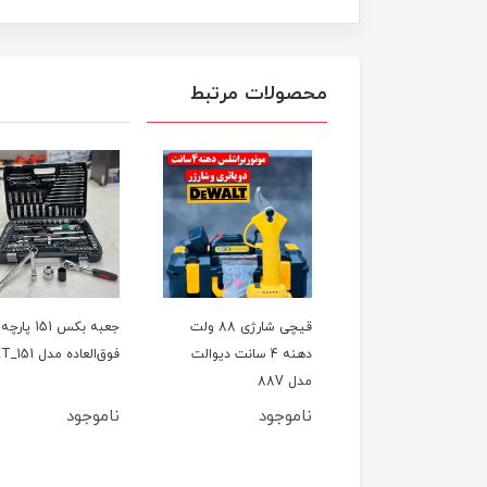
محصولات مرتبط
ل تخریب(بتن کن) چهار
قیچی شارژی 88 ولت
جعبه بکس 151 پارچه
کاره 800 وات CAT مدل
دهنه 4 سانت دیوالت
فوق‌العاده مدل ET_151
اصلی
مدل 88V
وجود
ناموجود
ناموجود