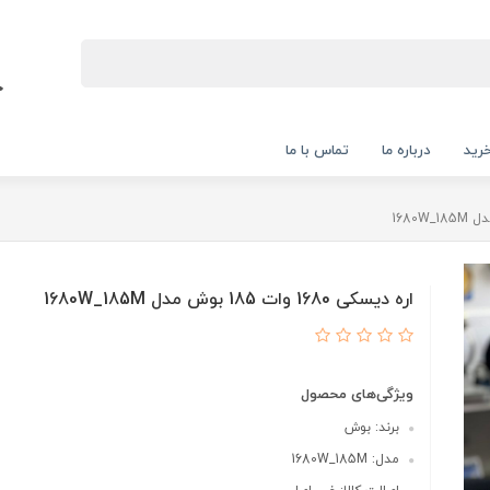
رید
درباره ما
تماس با ما
اره دیسکی 1680 وات 185 بوش مدل 1680W_185M
ویژگی‌های محصول
برند: بوش
مدل: 1680W_185M