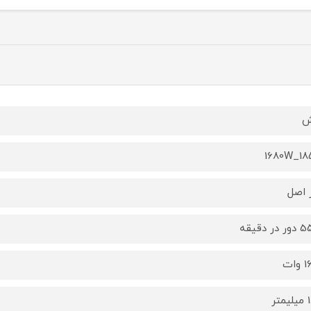
ش
1680W_1
 اصل
در دقیقه
ات
تر