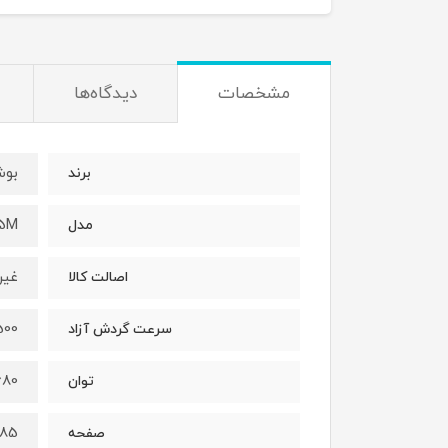
مشخصات
دیدگاه‌ها
بو
برند
85M
مدل
غیر
اصالت کالا
5500 دور 
سرعت گردش آزاد
1680 و
توان
185 میلیم
صفحه