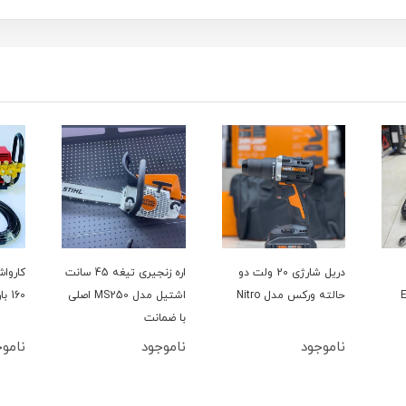
دریل شارژی 20 ولت دو
اره زنجیری تیغه 45 سانت
حالته ورکس مدل Nitro
اشتیل مدل MS250 اصلی
160 بار سینگل مدل YL100L
با ضمانت
ناموجود
ناموجود
ناموج