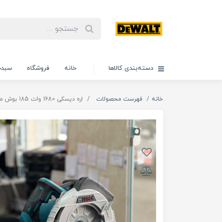
دسته‌بندی کالاها
خانه
فروشگاه
سبدخ
خانه
فهرست محصولات
اره دیسکی 1680 وات 185 بوش مدل 1680W_185M