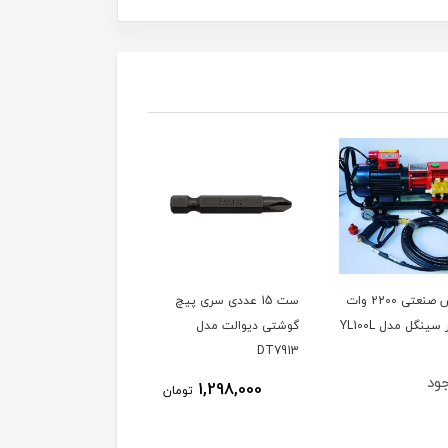
کارواش صنعتی 2200 وات
ست 15 عددی سری پیچ
دفع کننده حیوانات مدل
گوشتی دیوالت مدل
SONIK ساخت ترکیه،
DT7913
ویدئو تست پائین صفحه
ود
ناموجود
1,298,000
تومان