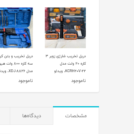
کارواش صنعتی 2200 وات
دریل تخریب شارژی زوبر 3
دریل تخریب و بتن کن
کاره 20 ولت مدل
سه کاره 800 وات
KCRH20V-22، ویدئو
مدل XDJ-8826، و
تست پائین صفحه
تست پائین صفحه
وجود
ناموجود
ناموجود
مشخصات
دیدگاه‌ها