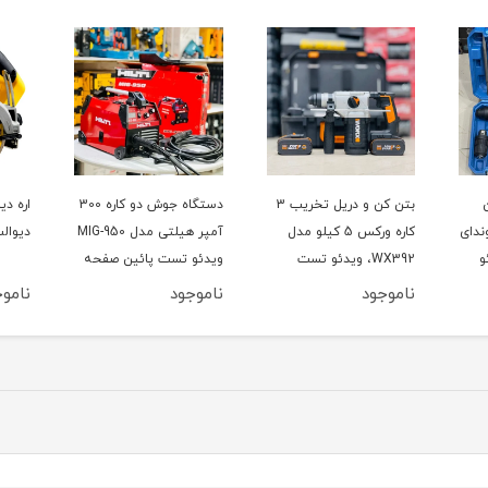
بتن کن و دریل تخریب 3
دستگاه جوش دو کاره 300
اره د
 هیوندای
کاره ورکس 5 کیلو مدل
آمپر هیلتی مدل MIG-950
دیوالت م
یدئو
WX392، ویدئو تست
ویدئو تست پائین صفحه
پائین صفحه
ناموجود
ناموجود
ناموج