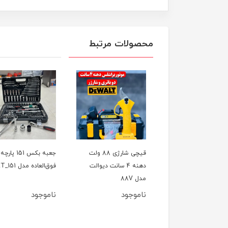
محصولات مرتبط
ل تخریب(بتن کن) چهار
قیچی شارژی 88 ولت
جعبه بکس 151 پارچه
کاره 800 وات CAT مدل
دهنه 4 سانت دیوالت
فوق‌العاده مدل ET_151
اصلی
مدل 88V
وجود
ناموجود
ناموجود