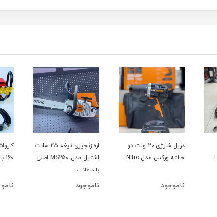
دریل شارژی 20 ولت دو
اره زنجیری تیغه 45 سانت
حالته ورکس مدل Nitro
اشتیل مدل MS250 اصلی
160 بار سینگل مدل YL100L
با ضمانت
ناموجود
ناموجود
ناموج