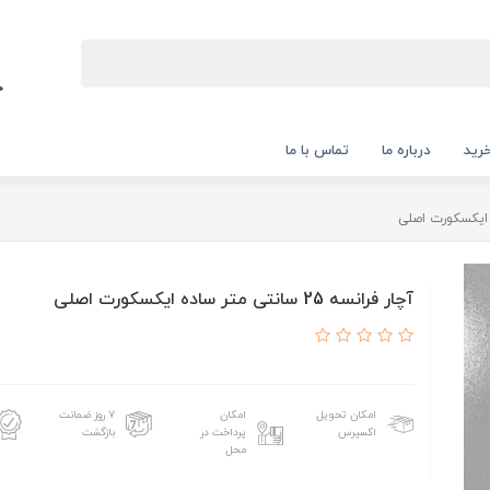
رید
درباره ما
تماس با ما
آچار فرانسه 25 سانتی متر ساده ایکسکورت اصلی
امکان تحویل
امکان
۷ روز ضمانت
اکسپرس
پرداخت در
بازگشت
محل