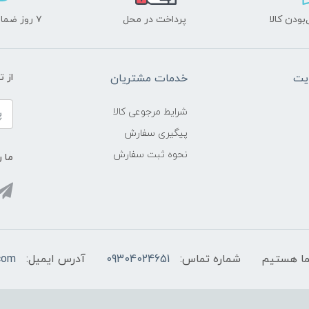
ودن کالا
پرداخت در محل
۷ روز ضمانت بازگشت
یت
خدمات مشتریان
از 
شرایط مرجوعی کالا
پیگیری سفارش
نحوه ثبت سفارش
ما ر
شماره تماس:
09304024651
آدرس ایمیل:
com