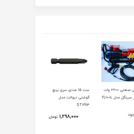
کارواش صنعتی 2200 وات
ست 15 عددی سری پیچ
دفع کننده حیوانات مدل
گوشتی دیوالت مدل
SONIK ساخت ترکیه،
DT7913
ویدئو تست پائین صفحه
ود
ناموجود
1,298,000
تومان