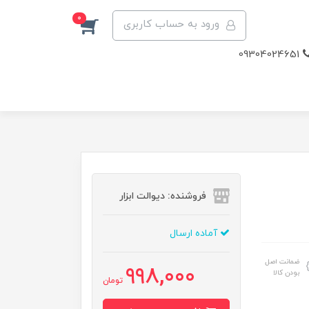
0
ورود به حساب کاربری
09304024651
فروشنده: دیوالت ابزار
آماده ارسال
ضمانت اصل
998,000
بودن کالا
تومان