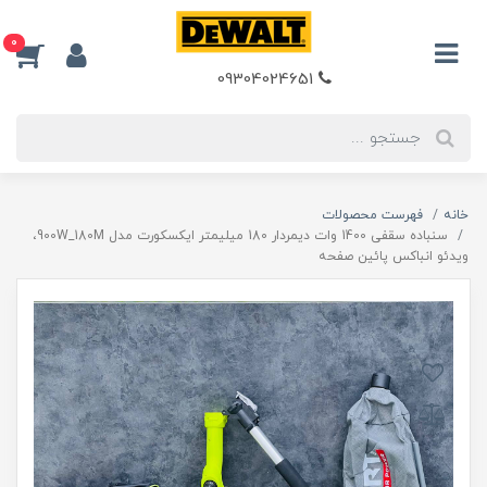
0
09304024651
خانه
فهرست محصولات
سنباده سقفی 1400 وات دیمردار 180 میلیمتر ایکسکورت مدل 900W_180M،
ویدئو انباکس پائین صفحه