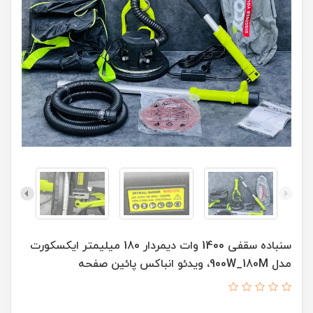
سنباده سقفی 1400 وات دیمردار 180 میلیمتر ایکسکورت
مدل 900W_180M، ویدئو انباکس پائین صفحه