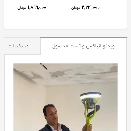
1,899,000
2,199,000
مان
تومان
تومان
ویدئو انباکس و تست محصول
مشخصات