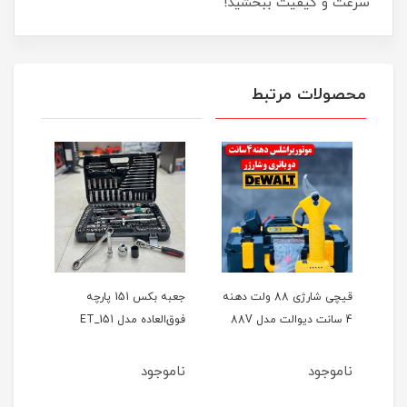
سرعت و کیفیت ببخشید!
محصولات مرتبط
ر
قیچی شارژی 88 ولت دهنه
جعبه بکس 151 پارچه
4 سانت دیوالت مدل 88V
فوق‌العاده مدل ET_151
حالته
ناموجود
ناموجود
نام