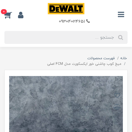
0
09304024651
خانه
فهرست محصولات
میخ کوب چاشنی خور ایکسکورت مدل 4CM اصلی