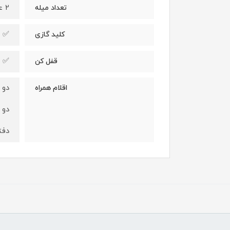
2 عدد
تعداد میله
✅
کلید گازی
✅
قفل کن
دو 
اقلام همراه
دو 
دفت