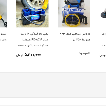
ز بزرگ 2100 وات
کارواش دینامی مدل H23
پمپ باد فندکی 12 ولت
هیوندا 250 بار
مدل RD-AC14 هیوندا،
وات د
حه
ویدئو تست پائین صفحه
ناموجود
5,300,000
ومان
تومان