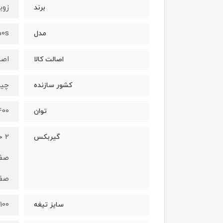
زوب
برند
50s
مدل
اصل
اصالت کالا
چین
کشور سازنده
1400 و
توان
2 حالته
گیربکس
صفر الی 
صفر الی 
100 میلیمتر * 750 میلیمتر
سایز تیغه