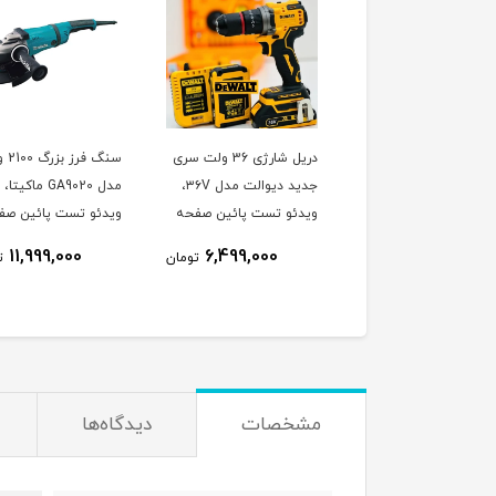
بکس شارژی 1250 نیوتون
دریل شارژی 36 ولت سری
سنگ فر
مدل 2100N دیوالت سایز
جدید دیوالت مدل ۳۶V،
مدل GA9020 ماکیتا،
3.4، ویدئو تست پائین
ویدئو تست پائین صفحه
ویدئو تست پائین صف
حه
وجود
11,999,000
6,499,000
تومان
ت
مشخصات
دیدگاه‌ها