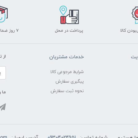
ودن کالا
پرداخت در محل
۷ روز ضمانت بازگشت
یت
خدمات مشتریان
از 
شرایط مرجوعی کالا
پیگیری سفارش
نحوه ثبت سفارش
ما ر
شماره تماس:
09304024651
آدرس ایمیل:
com