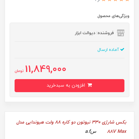
ویژگی‌های محصول
فروشنده: دیوالت ابزار
آماده ارسال
11,849,000
تومان
افزودن به سبدخرید
بکس شارژی 330 نیوتون دو کاره 88 ولت هیوندایی مدل
88V Max
سa.f