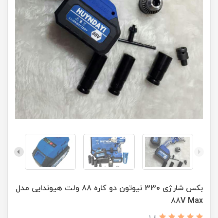
بکس شارژی 330 نیوتون دو کاره 88 ولت هیوندایی مدل
88V Max
از 1