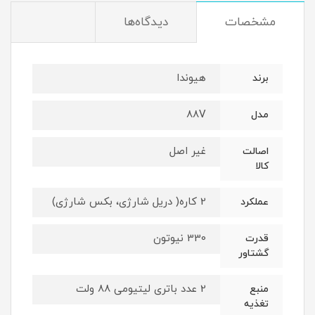
مشخصات
دیدگاه‌ها
هیوندا
برند
88V
مدل
غیر اصل
اصالت
کالا
2 کاره( دریل شارژی، بکس شارژی)
عملکرد
330 نیوتون
قدرت
گشتاور
2 عدد باتری لیتیومی 88 ولت
منبع
تغذیه