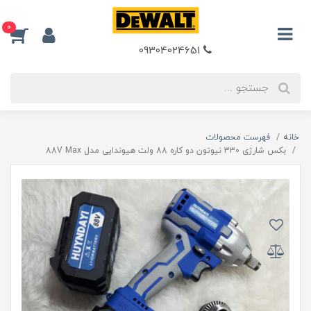
0
09304024651
خانه
فهرست محصولات
بکس شارژی 330 نیوتون دو کاره 88 ولت هیوندایی مدل 88V Max