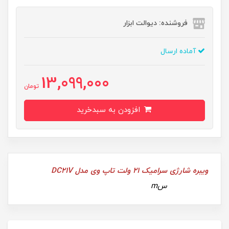
فروشنده: دیوالت ابزار
آماده ارسال
13,099,000
تومان
افزودن به سبدخرید
ویبره شارژی سرامیک 21 ولت تاپ وی مدل DC21V
سm