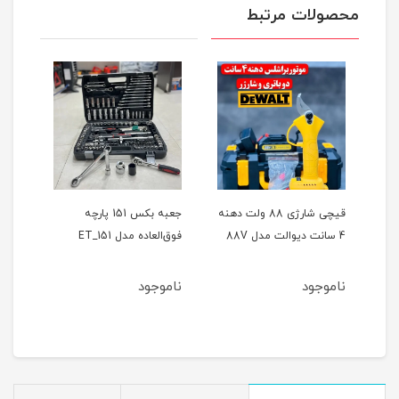
محصولات مرتبط
ر
قیچی شارژی 88 ولت دهنه
جعبه بکس 151 پارچه
4 سانت دیوالت مدل 88V
فوق‌العاده مدل ET_151
حالته
ناموجود
ناموجود
نام