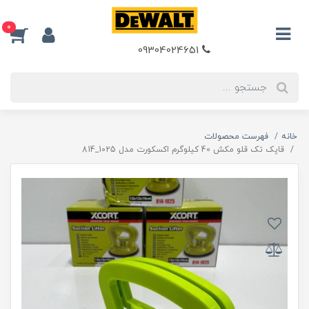
0
09304024651
خانه
فهرست محصولات
قاپک تک قلو مکش 40 کیلوگرم اکسکورت مدل 1025_814