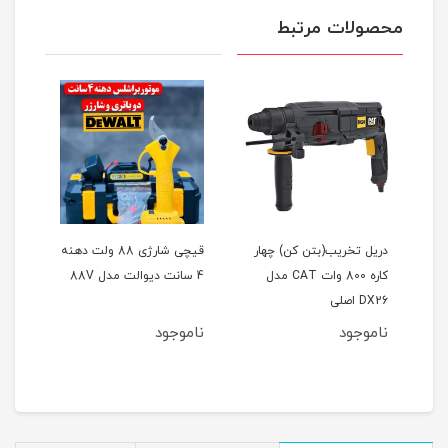
محصولات مرتبط
یت
دریل تخریب(بتن کن) چهار
قیچی شارژی 88 ولت دهنه
کاره 800 وات CAT مدل
4 سانت دیوالت مدل 88V
فوق‌ال
DX26 اصلی
ناموجود
ناموجود
نام
مان