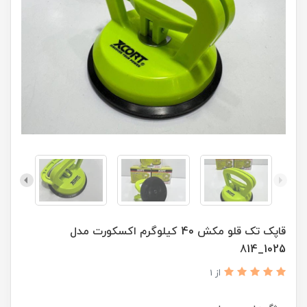
قاپک تک قلو مکش 40 کیلوگرم اکسکورت مدل
1025_814
از 1