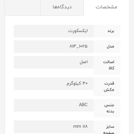
مشخصات
دیدگاه‌ها
ایکسکورت
برند
1025_814
مدل
اصل
اصالت
کالا
40 کیلوگرم
قدرت
مکش
ABC
جنس
بدنه
118 mm
سایز
صفحه