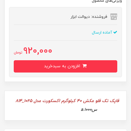
ویژگی‌های محصول
فروشنده: دیوالت ابزار
آماده ارسال
920,000
تومان
افزودن به سبدخرید
قاپک تک قلو مکش 40 کیلوگرم اکسکورت مدل 1025_814
سa.1000