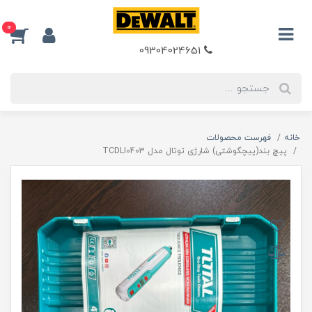
0
09304024651
خانه
فهرست محصولات
پیچ بند(پیچگوشتی) شارژی توتال مدل TCDLI0403