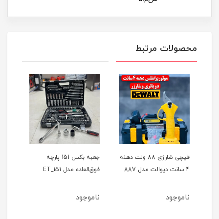
محصولات مرتبط
ر
قیچی شارژی 88 ولت دهنه
جعبه بکس 151 پارچه
4 سانت دیوالت مدل 88V
فوق‌العاده مدل ET_151
حالته
ناموجود
ناموجود
نام