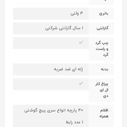
4 ولتی
باتری
1 سال گارانتی شرکتی
گارانتی
✅
چپ گرد
و راست
گرد
ژله ای ضد ضربه
بدنه
✅
چراغ کار
ال ای
دی
40 پارچه انواع سری پیچ گوشتی
اقلام
همراه
1 عدد رابط