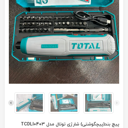
پیچ بند(پیچگوشتی) شارژی توتال مدل TCDLI0403