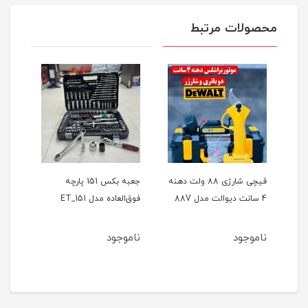
محصولات مرتبط
ر
قیچی شارژی 88 ولت دهنه
جعبه بکس 151 پارچه
4 سانت دیوالت مدل 88V
فوق‌العاده مدل ET_151
حالته
ناموجود
ناموجود
نام