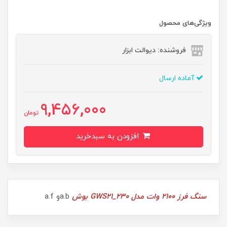
ویژگی‌های محصول
فروشنده: دیوالت ابزار
آماده ارسال
9,456,000
تومان
افزودن به سبدخرید
سنگ فرز 2100 وات مدل GWS21_230 بوش
a.bو a.f