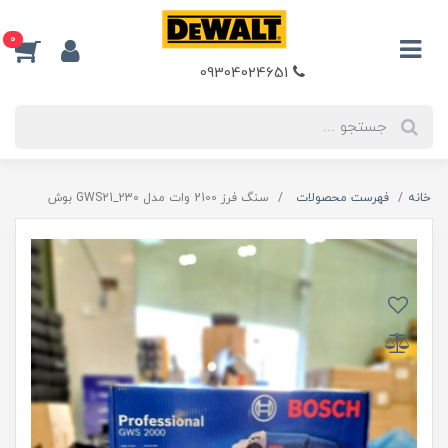
0
09304024651
خانه
فهرست محصولات
سنگ فرز 2100 وات مدل GWS21_230 بوش