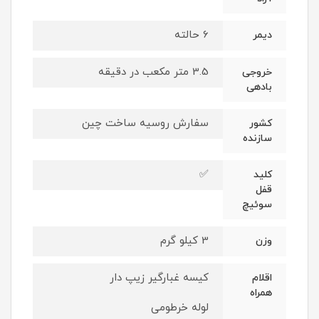
6 حالته
دیمر
3.5 متر مکعب در دقیقه
خروجی
بادهی
سفارش روسیه ساخت چین
کشور
سازنده
✅
کلید
قفل
سوئیچ
3 کیلو گرم
وزن
کیسه غبارگیر زیپ دار
اقلام
همراه
لوله خرطومی