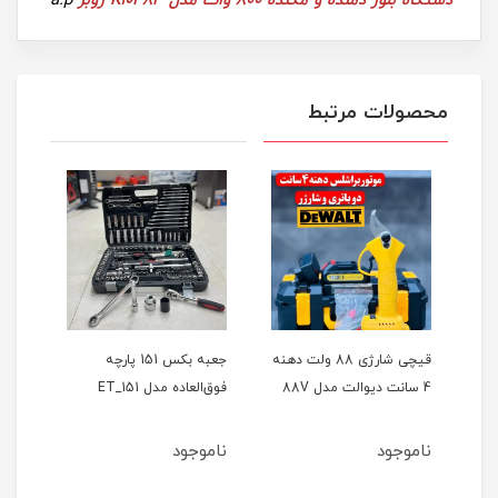
دستگاه بلور دمنده و مکنده 800 وات مدل K10483 زوبر
a.p
محصولات مرتبط
ر
قیچی شارژی 88 ولت دهنه
جعبه بکس 151 پارچه
4 سانت دیوالت مدل 88V
فوق‌العاده مدل ET_151
حالته
ناموجود
ناموجود
نام