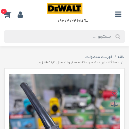
0
09304024651
خانه
فهرست محصولات
دستگاه بلور دمنده و مکنده 800 وات مدل K10483 زوبر