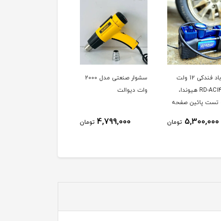
پمپ باد فندکی 12 ولت
سشوار صنعتی مدل 2000
جغجغه بادی درايو 1/2
مدل RD-AC14 هیوندا،
وات دیوالت
تیتان مدل 90p
 تست پائین صفحه
4,499,000
4,799,000
5,300,000
تومان
تومان
توم