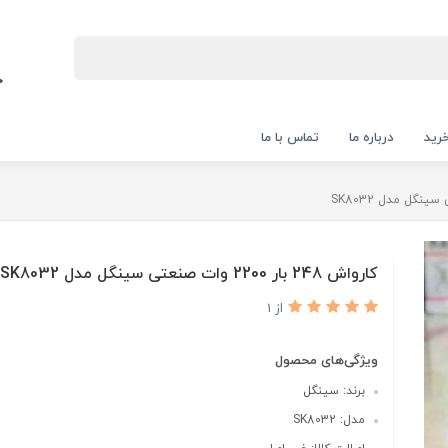
رید
درباره ما
تماس با ما
کارواش 248 بار 2200 وات صنعتی سینگل مدل SK8032
از 1
ویژگی‌های محصول
برند: سینگل
مدل: SK8032