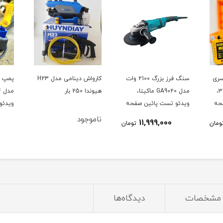
 ولت سری
سنگ فرز بزرگ 2100 وات
کارواش دینامی مدل H23
جدید دیوالت مدل ۳۶V،
مدل GA9020 ماکیتا،
هیوندا 250 بار
حه
ویدئو تست پائین صفحه
ویدئو
ناموجود
11,999,000
ومان
تومان
مشخصات
دیدگاه‌ها