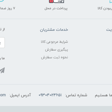
ودن کالا
پرداخت در محل
۷ روز ضمانت بازگشت
یت
خدمات مشتریان
از 
شرایط مرجوعی کالا
پیگیری سفارش
نحوه ثبت سفارش
ما ر
شماره تماس:
09304024651
آدرس ایمیل:
com