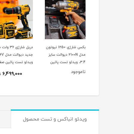
زری 3 کاره 2 بعدی
بکس شارژی 1250 نیوتون
دریل شارژی 36
مدل 2100N دیوالت سایز
3.4، ویدئو تست پائین
ویدئو تست پائین صف
صفحه
ناموجود
6,499,000
999,000
تومان
ت
ویدئو انباکس و تست محصول