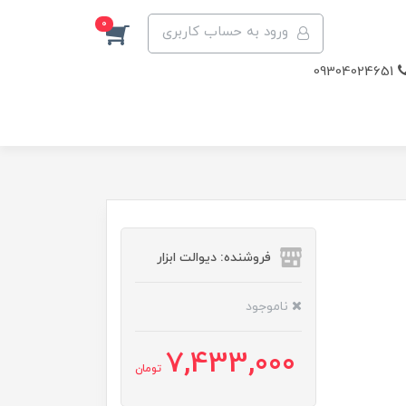
0
ورود به حساب کاربری
09304024651
فروشنده: دیوالت ابزار
ناموجود
7,433,000
تومان