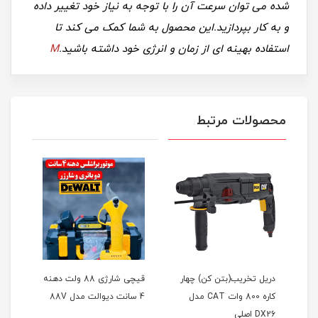
شده می توان سرعت آن را با توجه به نیاز خود تغییر داده
و به کار بپردازید.این محصول به شما کمک می کند تا
استفاده بهینه ای از زمان و انرژی خود داشته باشید.
M
محصولات مرتبط
یت
دریل تخریب(بتن کن) چهار
قیچی شارژی 88 ولت دهنه
کاره 800 وات CAT مدل
4 سانت دیوالت مدل 88V
فوق‌ال
DX26 اصلی