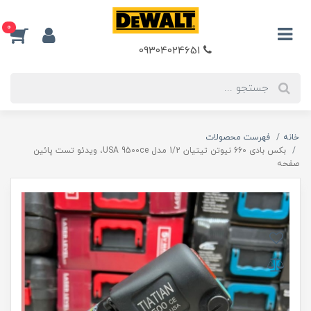
0
09304024651
خانه
فهرست محصولات
بکس بادی 660 نیوتن تیتیان 1/2 مدل USA 9500ce، ویدئو تست پائین
صفحه