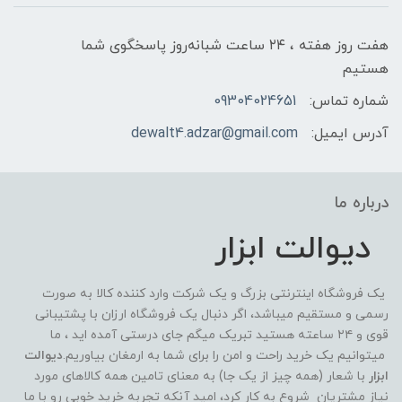
هفت روز هفته ، ۲۴ ساعت شبانه‌روز پاسخگوی شما
هستیم
شماره تماس:
09304024651
آدرس ایمیل:
dewalt4.adzar@gmail.com
درباره ما
دیوالت ابزار
یک فروشگاه اینترنتی بزرگ و یک شرکت وارد کننده کالا به صورت
رسمی و مستقیم میباشد، اگر دنبال یک فروشگاه ارزان با پشتیبانی
قوی و ۲۴ ساعته هستید تبریک میگم جای درستی آمده اید ، ما
میتوانیم یک خرید راحت و امن را برای شما به ارمغان بیاوریم.
دیوالت
ابزار
با شعار (همه چیز از یک جا) به معنای تامین همه کالاهای مورد
نیاز مشتریان شروع به کار کرد، امید آنکه تجربه خرید خوبی رو با ما