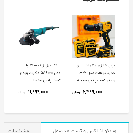
وتون
دریل شارژی 36 ولت سری
سنگ فرز بزرگ 2100 وات
جدید دیوالت مدل ۳۶V،
مدل GA9020 ماکیتا، ویدئو
هیوندا 0
ویدئو تست پائین صفحه
تست پائین صفحه
نام
11,999,000
6,499,000
تومان
تومان
ویدئو انباکس و تست محصول
مشخصات