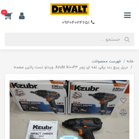
0
09304024651
خانه
فهرست محصولات
دریل پیچ بند برقی تقه ای زوبر kzubr k10043، ویدئو تست پائین صفحه