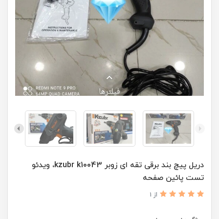
دریل پیچ بند برقی تقه ای زوبر kzubr k10043، ویدئو
تست پائین صفحه
از 1