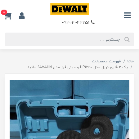
0
09304024651
خانه
فهرست محصولات
پک 2 قلوی دریل مدل HP1630 و مینی فرز مدل 9555HN ماکیتا