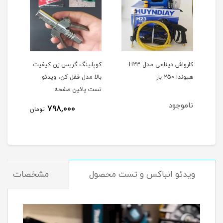
کارواش دینامی مدل H23
کوپلینگ گریس زن کیفیت
دریل
هیوندا 250 بار
بالا مدل قفل کن، ویدئو
تست پائین صفحه
DX26 اص
ناموجود
نام
798,000
مان
تومان
ویدئو انباکس و تست محصول
مشخصات