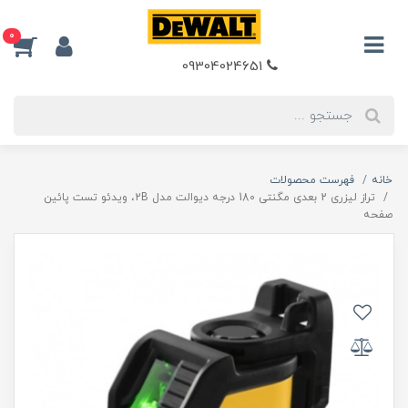
0
09304024651
خانه
فهرست محصولات
تراز لیزری 2 بعدی مگنتی 180 درجه دیوالت مدل 2B، ویدئو تست پائین
صفحه