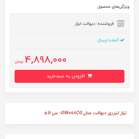
ویژگی‌های محصول
فروشنده: دیوالت ابزار
آماده ارسال
4,898,000
تومان
افزودن به سبدخرید
تراز لیزری دیوالت مدل DW088CG- س a.b