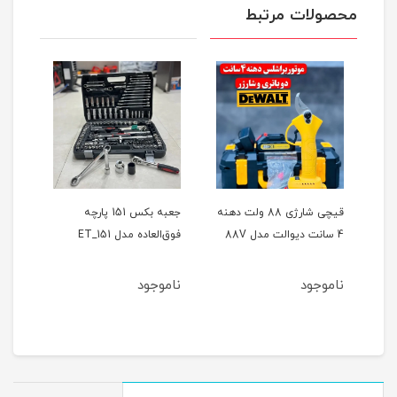
محصولات مرتبط
ر
قیچی شارژی 88 ولت دهنه
جعبه بکس 151 پارچه
4 سانت دیوالت مدل 88V
فوق‌العاده مدل ET_151
حالته
ناموجود
ناموجود
نام