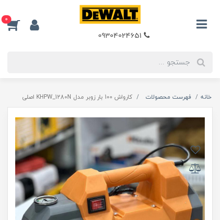
0
09304024651
خانه
فهرست محصولات
کارواش 100 بار زوبر مدل KHPW_1280N اصلی