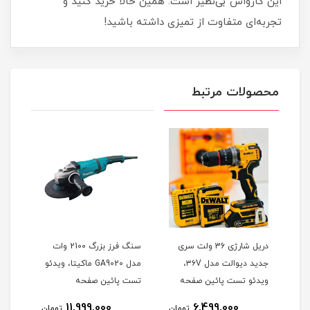
این کارواش بی‌نظیر است. همین حالا خرید کنید و
تجربه‌ای متفاوت از تمیزی داشته باشید!
محصولات مرتبط
وتون
دریل شارژی 36 ولت سری
سنگ فرز بزرگ 2100 وات
جدید دیوالت مدل ۳۶V،
مدل GA9020 ماکیتا، ویدئو
هیوندا 0
ویدئو تست پائین صفحه
تست پائین صفحه
نام
11,999,000
6,499,000
تومان
تومان