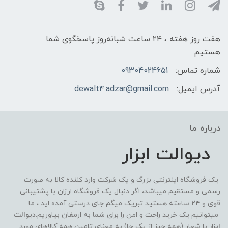
هفت روز هفته ، ۲۴ ساعت شبانه‌روز پاسخگوی شما
هستیم
شماره تماس:
09304024651
آدرس ایمیل:
dewalt4.adzar@gmail.com
درباره ما
دیوالت ابزار
یک فروشگاه اینترنتی بزرگ و یک شرکت وارد کننده کالا به صورت
رسمی و مستقیم میباشد، اگر دنبال یک فروشگاه ارزان با پشتیبانی
قوی و ۲۴ ساعته هستید تبریک میگم جای درستی آمده اید ، ما
میتوانیم یک خرید راحت و امن را برای شما به ارمغان بیاوریم.
دیوالت
ابزار
با شعار (همه چیز از یک جا) به معنای تامین همه کالاهای مورد