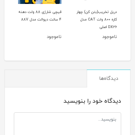
یت
دریل تخریب(بتن کن) چهار
قیچی شارژی 88 ولت دهنه
کاره 800 وات CAT مدل
4 سانت دیوالت مدل 88V
فوق‌ال
DX26 اصلی
ناموجود
ناموجود
نام
مان
دیدگاه‌ها
دیدگاه خود را بنویسید