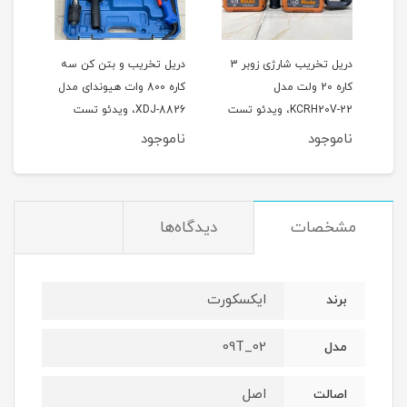
2 وات
دریل تخریب شارژی زوبر 3
دریل تخریب و بتن کن سه
کاره 20 ولت مدل
کاره 800 وات هیوندای مدل
KCRH20V-22، ویدئو تست
XDJ-8826، ویدئو تست
پائین صفحه
پائین صفحه
صفح
ناموجود
ناموجود
نام
مشخصات
دیدگاه‌ها
ایکسکورت
برند
02_09T
مدل
اصل
اصالت