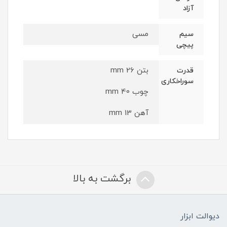
آزاد
مسی
سیم
پیچی
بتن 26 mm
قدرت
سوراخکاری
چوب 40 mm
آهن 13 mm
برگشت به بالا
دیوالت ابزار