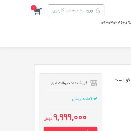
0
ورود به حساب کاربری
09304024651
2.2M_64M اصلی، ویدئو تست
فروشنده: دیوالت ابزار
آماده ارسال
9,999,000
تومان