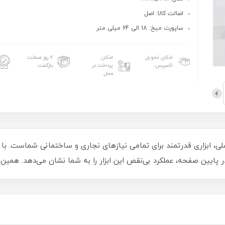
اصالت کالا: اصل
ساپورت میخ: 18 الی 64 میلی متر
امکان تحویل
امکان
۷ روز ضمانت
اکسپرس
پرداخت در
بازگشت
محل
وب بادی 64 ایکسکورت مدل 2.2M_64M اصلی، ابزاری قدرتمند برای تمامی نیازهای نجاری و ساختمانی
ایین صفحه، عملکرد بی‌نقص این ابزار را به شما نشان می‌دهد. همین ح