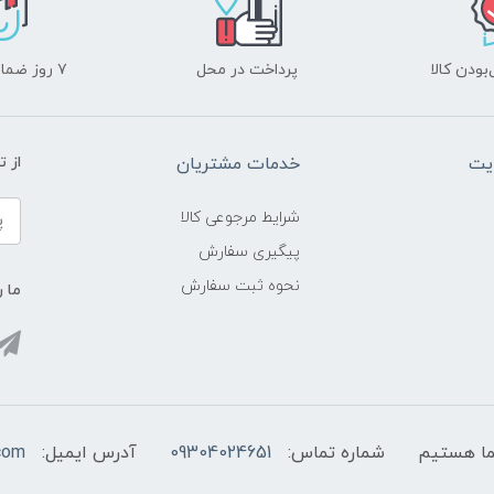
ودن کالا
پرداخت در محل
۷ روز ضمانت بازگشت
یت
خدمات مشتریان
از 
شرایط مرجوعی کالا
پیگیری سفارش
نحوه ثبت سفارش
ما ر
شماره تماس:
09304024651
آدرس ایمیل:
com