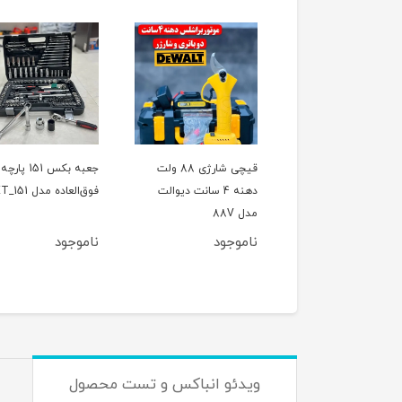
ل تخریب(بتن کن) چهار
قیچی شارژی 88 ولت
جعبه بکس 151 پارچه
کاره 800 وات CAT مدل
دهنه 4 سانت دیوالت
فوق‌العاده مدل ET_151
اصلی
مدل 88V
وجود
ناموجود
ناموجود
ویدئو انباکس و تست محصول