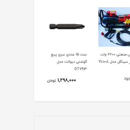
کارواش صنعتی 2200 وات
ست 15 عددی سری پیچ
دفع کننده حیوانات مدل
گوشتی دیوالت مدل
SONIK ساخت ترکیه،
DT7913
ویدئو تست پائین صفحه
ود
ناموجود
1,298,000
تومان