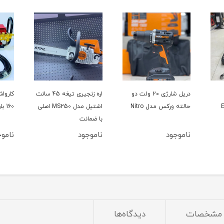
دریل شارژی 20 ولت دو
اره زنجیری تیغه 45 سانت
حالته ورکس مدل Nitro
اشتیل مدل MS250 اصلی
160 بار سینگل مدل YL100L
با ضمانت
ناموجود
ناموجود
ناموج
مشخصات
دیدگاه‌ها