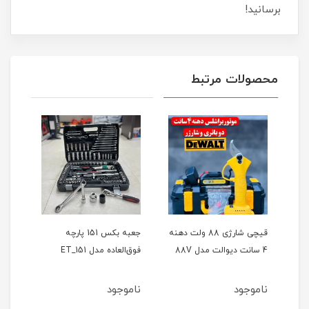
برسانید!
محصولات مرتبط
ر
قیچی شارژی 88 ولت دهنه
جعبه بکس 151 پارچه
4 سانت دیوالت مدل 88V
فوق‌العاده مدل ET_151
حالته
ناموجود
ناموجود
نام