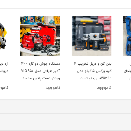
بتن کن و دریل تخریب 3
دستگاه جوش دو کاره 300
اره د
 هیوندای
کاره ورکس 5 کیلو مدل
آمپر هیلتی مدل MIG-950
دیوالت م
یدئو
WX392، ویدئو تست
ویدئو تست پائین صفحه
پائین صفحه
ناموجود
ناموجود
ناموج