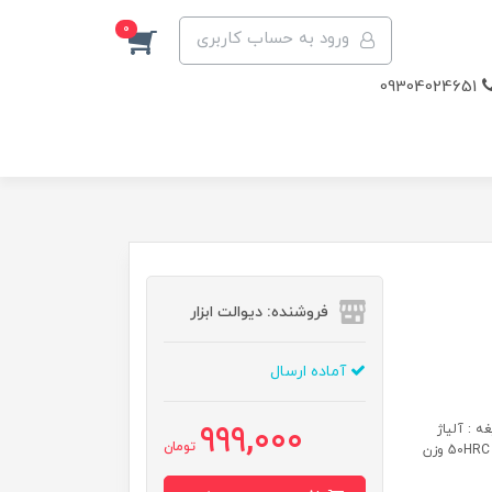
0
ورود به حساب کاربری
09304024651
فروشنده: دیوالت ابزار
آماده ارسال
999,000
ی تیغه : آلیاژ
تومان
آلومینیوم جنس تیغه : SK5 ضخامت تیغه : 2.5 میلی متر سختی تیغه : 50HRC وزن