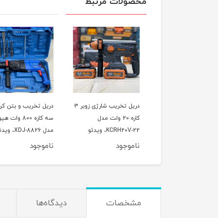
محصولات مرتبط
کارواش صنعتی 2200 وات
دریل تخریب شارژی زوبر 3
دریل تخریب و بتن کن
کاره 20 ولت مدل
سه کاره 800 وات
KCRH20V-22، ویدئو
مدل XDJ-8826، و
تست پائین صفحه
تست پائین صفحه
وجود
ناموجود
ناموجود
مشخصات
دیدگاه‌ها