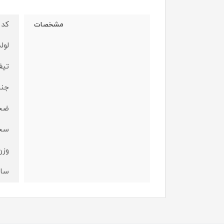
کد مح
مشخصات
لول
تیغ
جنس
ضخامت
سختی
وزن ک
سایز ب