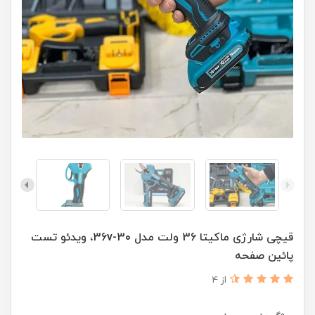
قیچی شارژی ماکیتا 36 ولت مدل 36v-30، ویدئو تست
پائین صفحه
از 4