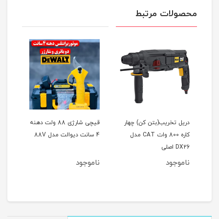
محصولات مرتبط
یت
دریل تخریب(بتن کن) چهار
قیچی شارژی 88 ولت دهنه
کاره 800 وات CAT مدل
4 سانت دیوالت مدل 88V
فوق‌ال
DX26 اصلی
ناموجود
ناموجود
نام
مان