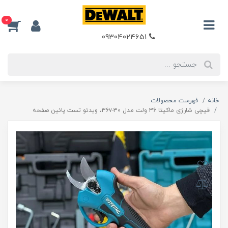
0
09304024651
خانه
فهرست محصولات
قیچی شارژی ماکیتا 36 ولت مدل 36v-30، ویدئو تست پائین صفحه