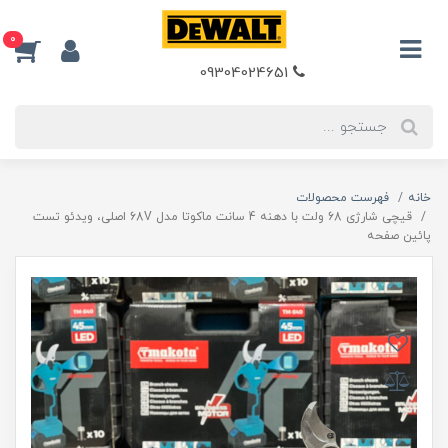
0
09304024651
خانه
فهرست محصولات
قیچی شارژی 68 ولت با دهنه 4 سانت ماکوتا مدل 68V اصلی، ویدئو تست
پائین صفحه