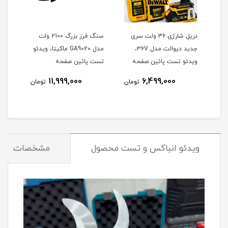
وتون
دریل شارژی 36 ولت سری
سنگ فرز بزرگ 2100 وات
جدید دیوالت مدل ۳۶V،
مدل GA9020 ماکیتا، ویدئو
هیوندا 0
ویدئو تست پائین صفحه
تست پائین صفحه
نام
11,999,000
6,499,000
تومان
تومان
ویدئو انباکس و تست محصول
مشخصات