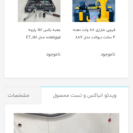
ر
قیچی شارژی 88 ولت دهنه
جعبه بکس 151 پارچه
4 سانت دیوالت مدل 88V
فوق‌العاده مدل ET_151
حالته
ناموجود
ناموجود
نام
ویدئو انباکس و تست محصول
مشخصات