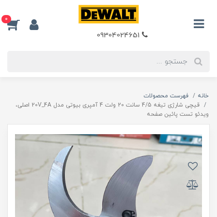
0
09304024651
خانه
فهرست محصولات
قیچی شارژی تیغه 4/5 سانت 20 ولت 4 آمپری بیوتی مدل 20V_4A اصلی،
ویدئو تست پائین صفحه