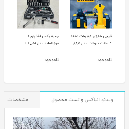
ر
قیچی شارژی 88 ولت دهنه
جعبه بکس 151 پارچه
4 سانت دیوالت مدل 88V
فوق‌العاده مدل ET_151
حالته
ناموجود
ناموجود
نام
ویدئو انباکس و تست محصول
مشخصات