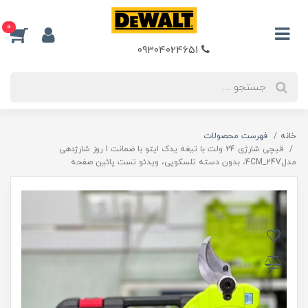
0
09304024651
خانه
فهرست محصولات
قیچی شارژی 24 ولت با تیغه یدک ایتو با ضمانت 1 روز شارژدهی
مدل4CM_24V، بدون دسته تلسکوپی، ویدئو تست پائین صفحه