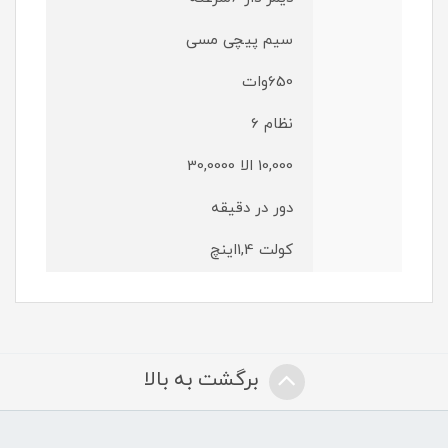
سیم پیچی مسی
650وات
نظام 6
10,000 الا 30,0000
دور در دقیقه
کولت 1,4اینچ
برگشت به بالا