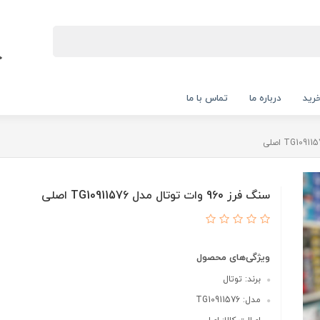
رید
درباره ما
تماس با ما
سنگ فرز 960 وات توتال مدل TG10911576 اصلی
ویژگی‌های محصول
برند: توتال
مدل: TG10911576