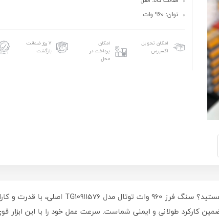
اصالت کالا: اصل
توان: 960 وات
امکان تحویل
امکان
۷ روز ضمانت
اکسپرس
پرداخت در
بازگشت
محل
آیا به دنبال ابزاری حرفه‌ای برای برش و سابیدن هس
مین کارکرد طولانی و ایمنی شماست. سرعت عمل خود را با این ابزار قو