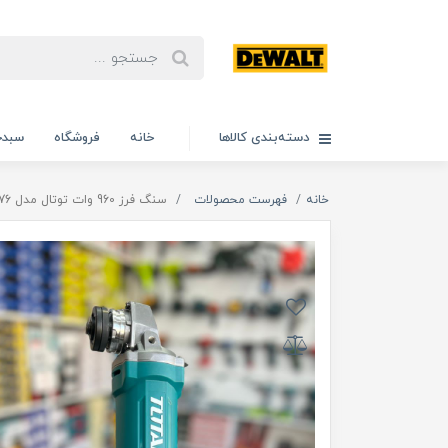
دسته‌بندی کالاها
خانه
فروشگاه
سبدخ
خانه
فهرست محصولات
سنگ فرز 960 وات توتال مدل TG10911576 اصلی