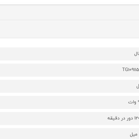
ال
TG10911
ت
در دقیقه