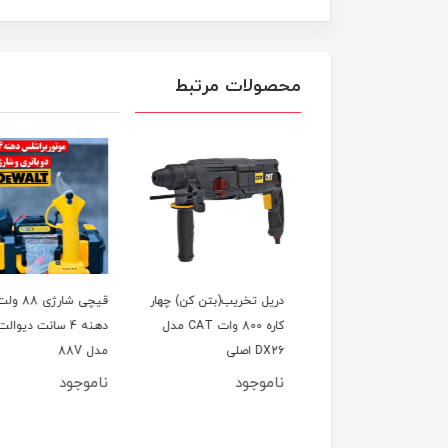
محصولات مرتبط
لینگ گریس زن
دریل تخریب(بتن کن) چهار
قیچی شارژی 88 ول
یت بالا مدل قفل کن،
کاره 800 وات CAT مدل
دهنه 4 سانت دیوالت
ئو تست پائین صفحه
DX26 اصلی
مدل 88V
ناموجود
ناموجود
798,000
تومان