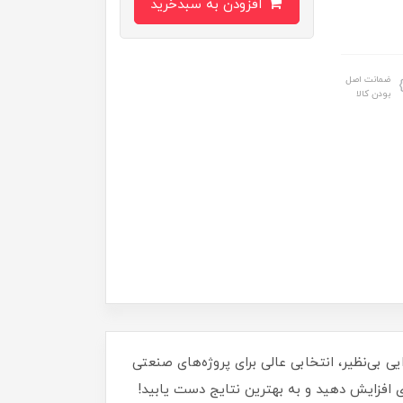
افزودن به سبدخرید
ضمانت اصل
بودن کالا
تید؟ سنگ فرز 960 وات توتال مدل TG10911576 اصلی، با قدرت و کارایی بی‌نظیر، انتخابی عالی برای پروژه‌های صنعتی
ی افزایش دهید و به بهترین نتایج دست یابید!