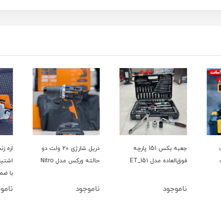
ت
جعبه بکس 151 پارچه
دریل شارژی 20 ولت دو
فوق‌العاده مدل ET_151
حالته ورکس مدل Nitro
با ضم
ناموجود
ناموجود
نامو