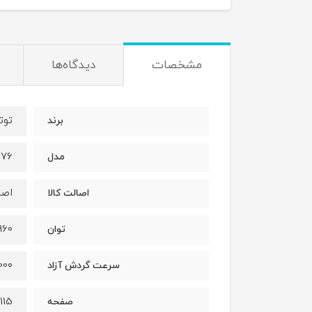
مشخصات
دیدگاه‌ها
توت
برند
576
مدل
اصل
اصالت کالا
960 وا
توان
12000 دور 
سرعت گردش آزاد
115 میل
صفحه