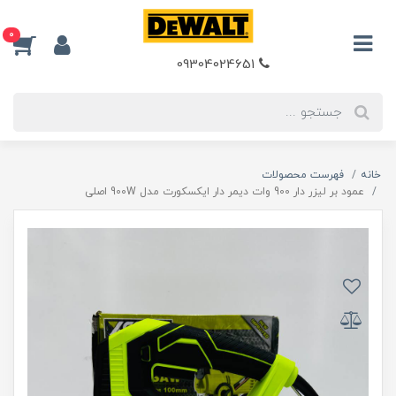
0
09304024651
خانه
فهرست محصولات
عمود بر لیزر دار 900 وات دیمر دار ایکسکورت مدل 900W اصلی