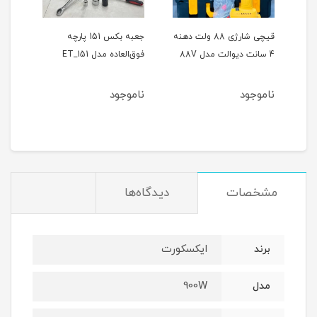
ر
قیچی شارژی 88 ولت دهنه
جعبه بکس 151 پارچه
4 سانت دیوالت مدل 88V
فوق‌العاده مدل ET_151
حالته
ناموجود
ناموجود
نام
مشخصات
دیدگاه‌ها
ایکسکورت
برند
900W
مدل