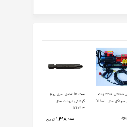
کارواش صنعتی 2200 وات
ست 15 عددی سری پیچ
دفع کننده حیوانات مدل
گوشتی دیوالت مدل
SONIK ساخت ترکیه،
DT7913
ویدئو تست پائین صفحه
ود
ناموجود
1,298,000
تومان