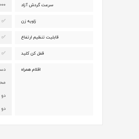
13000 دور 
سرعت گردش آزاد
✅
زاویه زن
✅
قابلیت تنظیم ارتفاع
✅
قفل کن کلید
دست
اقلام همراه
محا
دو 
دو 