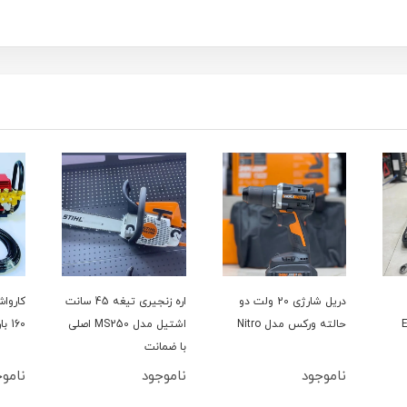
دریل شارژی 20 ولت دو
اره زنجیری تیغه 45 سانت
حالته ورکس مدل Nitro
اشتیل مدل MS250 اصلی
160 بار سینگل مدل YL100L
با ضمانت
ناموجود
ناموجود
ناموج