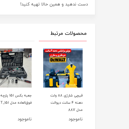
دست ندهید و همین حالا تهیه کنید!
محصولات مرتبط
ل تخریب(بتن کن) چهار
قیچی شارژی 88 ولت
جعبه بکس 151 پارچه
کاره 800 وات CAT مدل
دهنه 4 سانت دیوالت
فوق‌العاده مدل ET_151
اصلی
مدل 88V
وجود
ناموجود
ناموجود