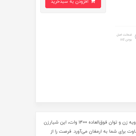
افزودن به سبدخرید
ضمانت اصل
بودن کالا
شیارزن 110 میل 1400 وات ورکس مدل 1400W اصلی، ابزاری قدرتمند و کاربردی برای برش‌های دقیق و حرفه‌ای! با قابلیت زاویه زن و توان فوق‌العاده 1400 وات، این شیارزن
وت برای شما به ارمغان می‌آورد. فرصت را از