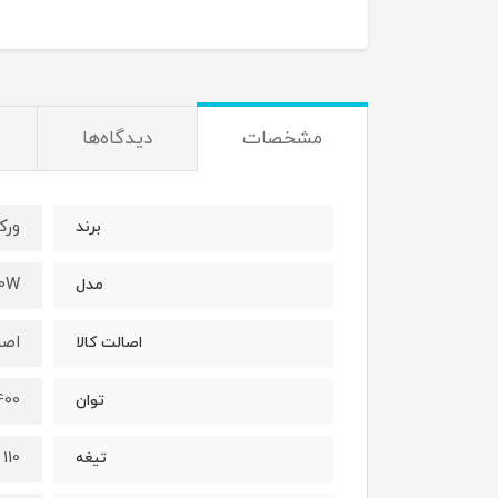
مشخصات
دیدگاه‌ها
ور
برند
00W
مدل
اصل
اصالت کالا
1400 و
توان
110 میلیمتر
تیغه