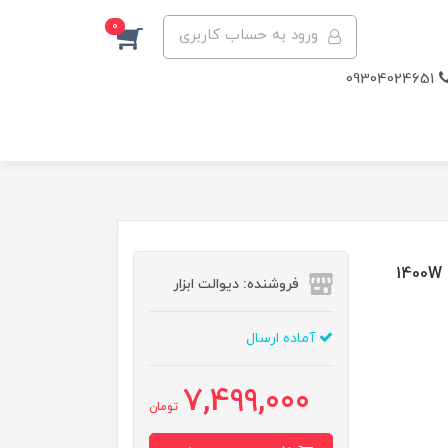
0
ورود به حساب کاربری
09304024651
شیارزن 110 میل 1400 وات با قابلیت زاویه زن ورکس مدل 1400W
فروشنده: دیوالت ابزار
آماده ارسال
7,499,000
تومان