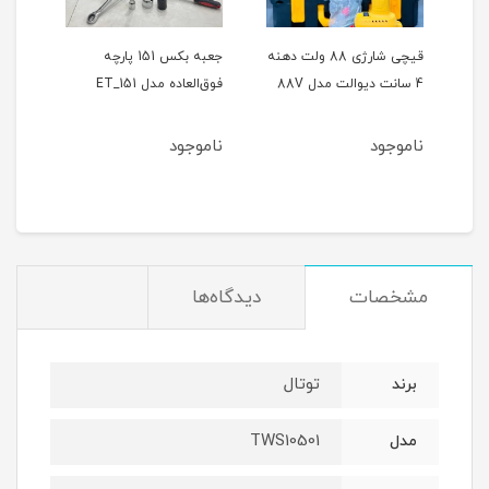
ر
قیچی شارژی 88 ولت دهنه
جعبه بکس 151 پارچه
4 سانت دیوالت مدل 88V
فوق‌العاده مدل ET_151
حالته
ناموجود
ناموجود
نام
مشخصات
دیدگاه‌ها
توتال
برند
TWS10501
مدل