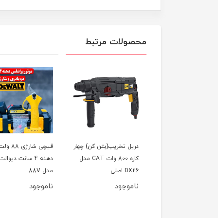
محصولات مرتبط
لینگ گریس زن
دریل تخریب(بتن کن) چهار
قیچی شارژی 88 ول
یت بالا مدل قفل کن،
کاره 800 وات CAT مدل
دهنه 4 سانت دیوالت
ئو تست پائین صفحه
DX26 اصلی
مدل 88V
ناموجود
ناموجود
798,000
تومان