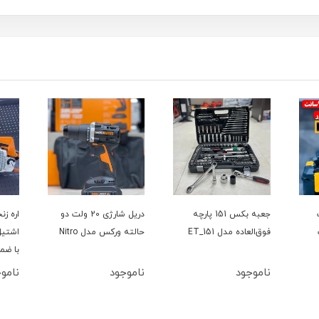
ت
جعبه بکس 151 پارچه
دریل شارژی 20 ولت دو
فوق‌العاده مدل ET_151
حالته ورکس مدل Nitro
با ضم
ناموجود
ناموجود
نامو