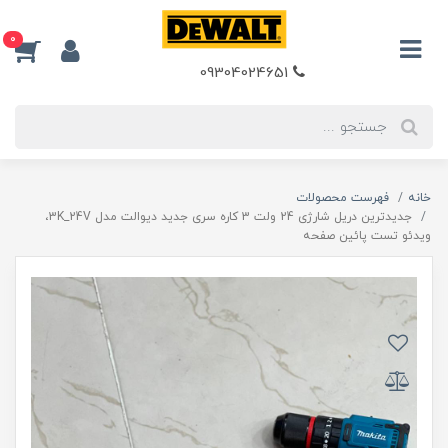
0
09304024651
خانه
فهرست محصولات
جدیدترین دریل شارژی 24 ولت 3 کاره سری جدید دیوالت مدل 3K_24V،
ویدئو تست پائین صفحه