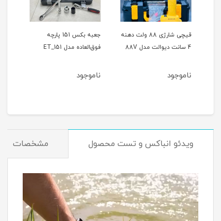
ر
قیچی شارژی 88 ولت دهنه
جعبه بکس 151 پارچه
4 سانت دیوالت مدل 88V
فوق‌العاده مدل ET_151
حالته
ناموجود
ناموجود
نام
ویدئو انباکس و تست محصول
مشخصات