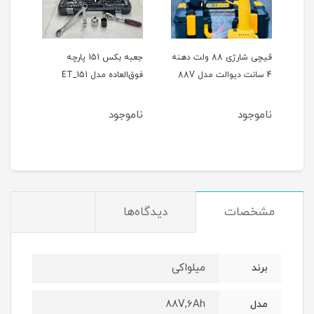
ر
قیچی شارژی 88 ولت دهنه
جعبه بکس 151 پارچه
4 سانت دیوالت مدل 88V
فوق‌العاده مدل ET_151
حالته
ناموجود
ناموجود
نام
مشخصات
دیدگاه‌ها
میلواکی
برند
88V,6Ah
مدل