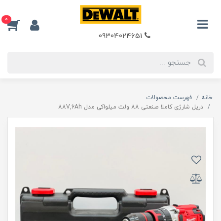
0
09304024651
خانه
فهرست محصولات
دریل شارژی کاملا صنعتی 88 ولت میلواکی مدل 88V,6Ah