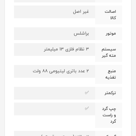
غیر اصل
اصالت
کالا
براشلس
موتور
3 نظام فلزی 13 میلیمتر
سیستم
مته گیر
2 عدد باتری لیتیومی 88 ولت
منبع
تغذیه
✅
ترکمتر
✅
چپ گرد
و راست
گرد