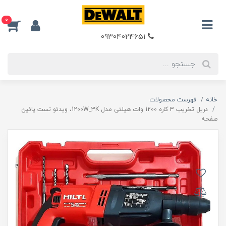
0
09304024651
خانه
فهرست محصولات
دریل تخریب 3 کاره 1200 وات هیلتی مدل 1200W_3K، ویدئو تست پائین
صفحه