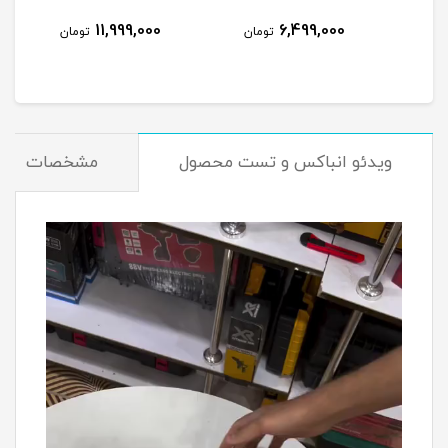
نام
11,999,000
6,499,000
تومان
تومان
ویدئو انباکس و تست محصول
مشخصات