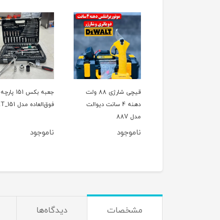
ل تخریب(بتن کن) چهار
قیچی شارژی 88 ولت
جعبه بکس 151 پارچه
کاره 800 وات CAT مدل
دهنه 4 سانت دیوالت
فوق‌العاده مدل ET_151
اصلی
مدل 88V
وجود
ناموجود
ناموجود
مشخصات
دیدگاه‌ها