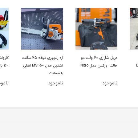
دریل شارژی 20 ولت دو
اره زنجیری تیغه 45 سانت
حالته ورکس مدل Nitro
اشتیل مدل MS250 اصلی
160 بار سینگل مدل YL100L
با ضمانت
ناموجود
ناموجود
ناموج