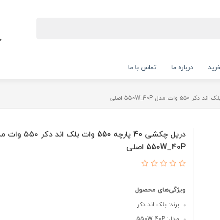
رید
درباره ما
تماس با ما
دریل چکشی 40 پارچه 550 وات بلک اند دک
550W_40P اصلی
ویژگی‌های محصول
برند: بلک اند دکر
مدل: 550W_40P