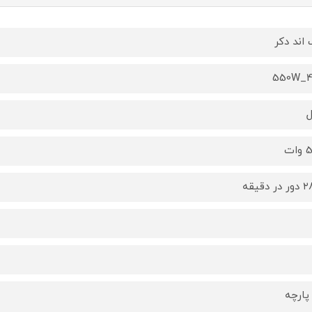
 اند دکر
550W_4
ات
ر دقیقه