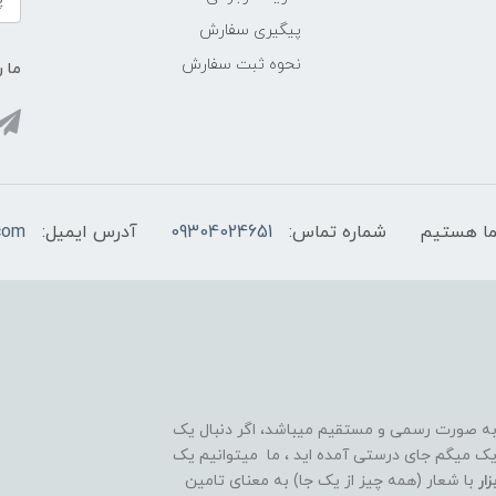
پیگیری سفارش
نحوه ثبت سفارش
ما ر
شماره تماس:
09304024651
آدرس ایمیل:
com
 به صورت رسمی و مستقیم میباشد، اگر دنبال یک
قوی و ۲۴ ساعته هستید تبریک میگم جای درستی آمده اید ، ما میتوانیم یک
ار
با شعار (همه چیز از یک جا) به معنای تامین