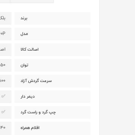
بلک
برند
0P
مدل
اصل
اصالت کالا
550 و
توان
۲۸۰۰ دور د
سرعت گردش آزاد
✅
دیمر دار
✅
چپ گرد و راست گرد
40 پارچه
اقلام همراه