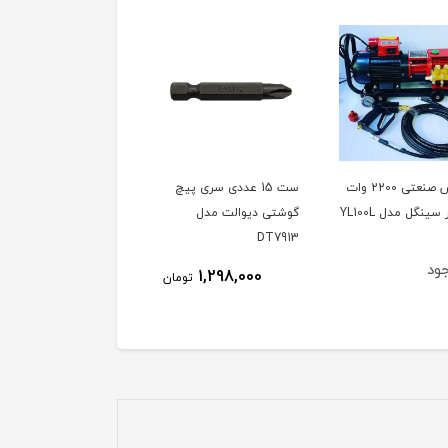
کارواش صنعتی 2200 وات
ست 15 عددی سری پیچ
دفع کننده حیوانات مدل
گوشتی دیوالت مدل
SONIK ساخت ترکیه،
DT7913
ویدئو تست پائین صفحه
ود
ناموجود
1,298,000
تومان