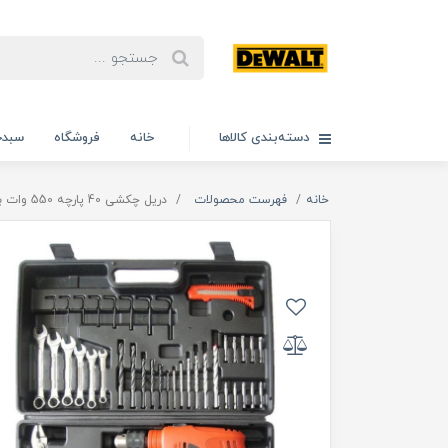
دسته‌بندی کالاها
خانه
فروشگاه
سبدخ
خانه
فهرست محصولات
دریل چکشی 40 پارچه 550 وات بلک اند دکر ۵۵۰ وات مدل 550W_40P اصلی