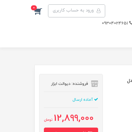
0
ورود به حساب کاربری
09304024651
ر ۵۵۰ وات مدل
فروشنده: دیوالت ابزار
آماده ارسال
12,899,000
تومان