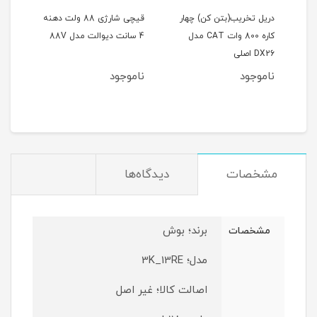
یت
دریل تخریب(بتن کن) چهار
قیچی شارژی 88 ولت دهنه
کاره 800 وات CAT مدل
4 سانت دیوالت مدل 88V
فوق‌ال
DX26 اصلی
ناموجود
ناموجود
نام
مان
مشخصات
دیدگاه‌ها
برند؛ بوش
مشخصات
مدل؛ 3K_13RE
اصالت کالا؛ غیر اصل