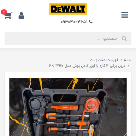
0
09304024651
خانه
فهرست محصولات
دریل برقی 3 کاره با ابزار کامل بوش مدل 3K_13RE