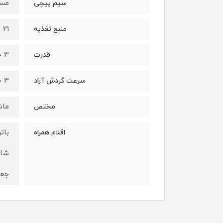
مس
سیم پیچی
21 ولت، 18 سلولی، 8000 میلی آمپر
منبع تغذیه
3 حالته (900-1200-1600) نیوتن
قدرت
3 حالته (1850-1450-1150) دور در دقیقه
سرعت گردش آزاد
ماش
مختص
بات
اقلام همراه
شار
جعب