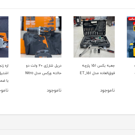
ت
جعبه بکس 151 پارچه
دریل شارژی 20 ولت دو
فوق‌العاده مدل ET_151
حالته ورکس مدل Nitro
با ضم
ناموجود
ناموجود
نامو