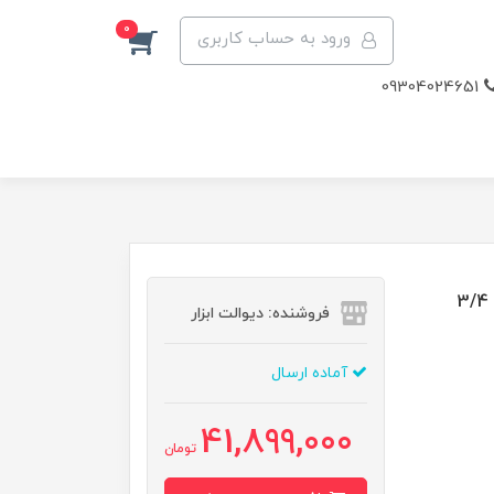
0
ورود به حساب کاربری
09304024651
بکس شارژی 1600 نیوتون صنعتی مختص ماشین سنگین 3/4
فروشنده: دیوالت ابزار
آماده ارسال
41,899,000
تومان