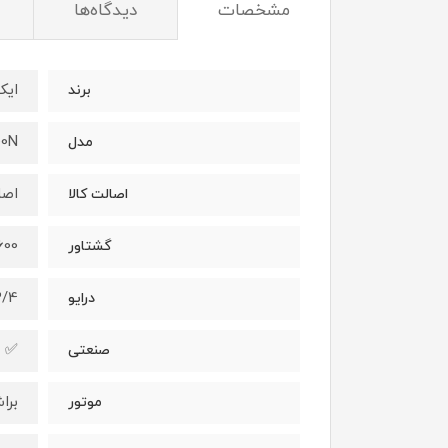
مشخصات
دیدگاه‌ها
ایک
برند
00N
مدل
اصل
اصالت کالا
1600 نیو
گشتاور
3/4
درایو
✅
صنعتی
برا
موتور