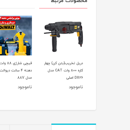
محصولات مرتبط
لینگ گریس زن
دریل تخریب(بتن کن) چهار
قیچی شارژی 88 ول
یت بالا مدل قفل کن،
کاره 800 وات CAT مدل
دهنه 4 سانت دیوالت
ئو تست پائین صفحه
DX26 اصلی
مدل 88V
ناموجود
ناموجود
798,000
تومان