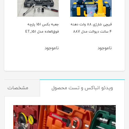
ر
قیچی شارژی 88 ولت دهنه
جعبه بکس 151 پارچه
4 سانت دیوالت مدل 88V
فوق‌العاده مدل ET_151
حالته
ناموجود
ناموجود
نام
ویدئو انباکس و تست محصول
مشخصات