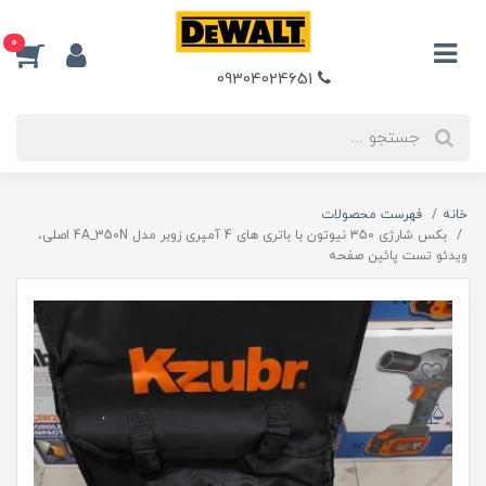
0
09304024651
خانه
فهرست محصولات
بکس شارژی 350 نیوتون با باتری های 4 آمپری زوبر مدل 4A_350N اصلی،
ویدئو تست پائین صفحه